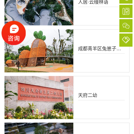
人居·云缦林语
成都青羊区兔崽子乐园
天府二幼