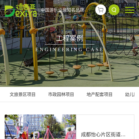
中国游乐设施知名品牌
工程案例
ENGINEERING CASE
文旅景区项目
市政园林项目
地产配套项目
幼儿园
成都怡心片区街道配套项目