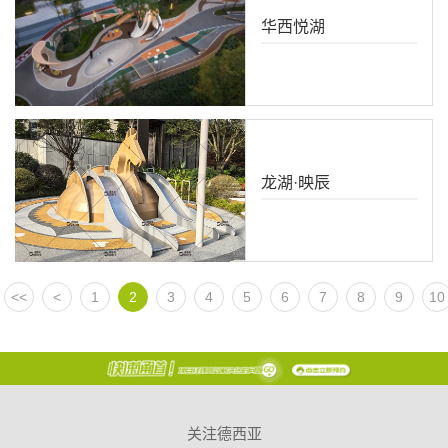
华西悦湖
龙湖·映辰
<<
<
1
2
3
4
5
6
7
8
9
10
关注德西亚