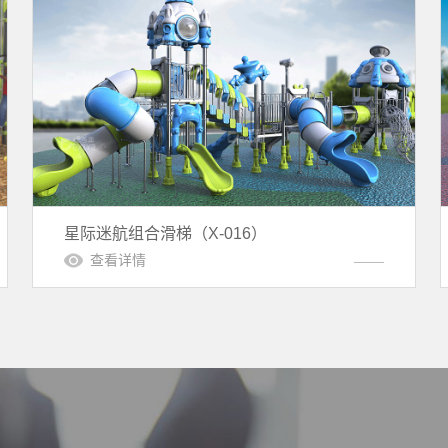
星际迷航组合滑梯（X-016）
查看详情
卓先生
（186***
咨询一下水上乐园设备
于女士
（177***
定制户外滑梯，有清单