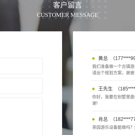
客户留言
CUSTOMER MESSAGE
涂总
（185****
我们需要一套树屋造型
黄总
（177****
我们准备做一个古镇游
请出个规划方案，谢谢
王先生
（185***
你好，我要在别墅里面
谢!
肖总
（182****
茶园游乐设备能做吗？
周先生
（189***
室内总共800平方米