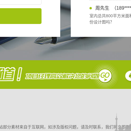
份设计图吗？
庄女士
（132***
你好，我有个商场项目
谢。
李总
（158****
你好，我们要定制一批
曾小姐
（189***
项目在贵阳，已经看过
深化。
鑫总
（158****
我们想做一个室内乐园
们准备前去考察下。
：网站部分素材来自于互联网，如涉及版权问题，请及时联系，我们将立即删