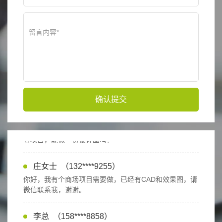
王先生
（185****2225）
你好，我要在别墅里面做一套滑梯和攀爬设备，请帮我做
个设计方案，谢谢!
肖总
（182****7745）
茶园游乐设备能做吗？能做联系我。
确认提交
周先生
（189****8255）
室内总共800平方米面积，要木质主题，包括攀爬、滑索
等项目，能做一份设计图吗？
庄女士
（132****9255）
你好，我有个商场项目需要做，已经有CAD和效果图，请
微信联系我，谢谢。
李总
（158****8858）
你好，我们要定制一批丛林探险设备，请相关人员联系我