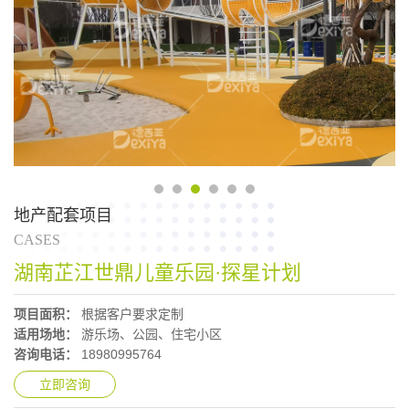
01
02
03
04
05
06
地产配套项目
CASES
湖南芷江世鼎儿童乐园·探星计划
项目面积：
根据客户要求定制
适用场地：
游乐场、公园、住宅小区
咨询电话：
18980995764
立即咨询