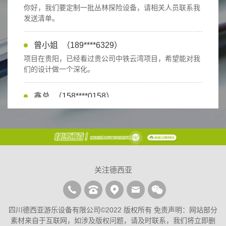
发送清单。
曾小姐
（189****6329）
项目在贵阳，已经看过贵公司中铁云湾项目，希望能对我
们的设计做一个深化。
鑫总
（158****0158）
我们想做一个室内乐园，项目在重庆，请问重庆有贵公司
相关案例吗？我们准备前去考察下。
邓总
（173****9902）
你好，我们是园林公司，了解到贵公司项目产品与报价都
比较符合我们期望，能否在投标前来我公司面谈？
关注德西亚
葛先生
（136****6054）
我们是一家地产公司，需要定制一套户外游乐项目，请贵
四川德西亚游乐设备有限公司©2022 版权所有 免责声明：网站部分
公司安排人员联系我们，到现场进行沟通
素材来自于互联网，如涉及版权问题，请及时联系，我们将立即删