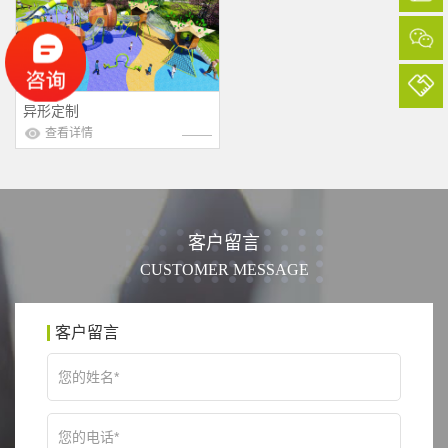
卓先生
（186****6987）
异形定制
咨询一下水上乐园设备，麻烦你们推荐一下，谢谢！
查看详情
于女士
（177****9985）
定制户外滑梯，有清单和场地图，请加我微信报价，谢
谢！
客户留言
CUSTOMER MESSAGE
涂总
（185****9955）
我们需要一套树屋造型的农家乐配套游乐设施，请做个规
划及报价！
客户留言
黄总
（177****9969）
我们准备做一个古镇游乐项目，里面大约需要做5000平米
的无动力游乐，请出个规划方案，谢谢！